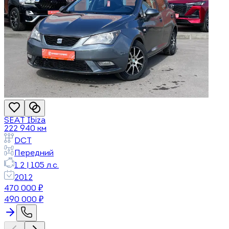
SEAT
Ibiza
222 940
км
DCT
Передний
1.2
|
105
л.с.
2012
470 000
₽
490 000
₽