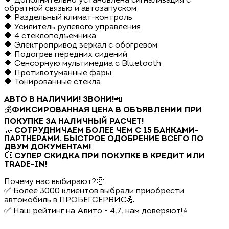
🔶 Дополнительно установлена сигнализация с
обратной связью и автозапуском
🔶 Раздельный климат-контроль
🔶 Усилитель рулевого управления
🔶 4 стеклоподъемника
🔶 Электропривод зеркал с обогревом
🔶 Подогрев передних сидений
🔶 Сенсорную мультимедиа с Bluetooth
🔶 Противотуманные фары
🔶 Тонированные стекла
АВТО В НАЛИЧИИ! ЗВОНИ!
📲
💰
ФИКСИРОВАННАЯ ЦЕНА В ОБЪЯВЛЕНИИ ПРИ
ПОКУПКЕ ЗА НАЛИЧНЫЙ РАСЧЕТ!
🤝
СОТРУДНИЧАЕМ БОЛЕЕ ЧЕМ С 15 БАНКАМИ-
ПАРТНЕРАМИ. БЫСТРОЕ ОДОБРЕНИЕ ВСЕГО ПО
ДВУМ ДОКУМЕНТАМ!
💥
СУПЕР СКИДКА ПРИ ПОКУПКЕ В КРЕДИТ ИЛИ
TRADE-IN!
Почему нас выбирают?🤔
✅ Более 3000 клиентов выбрали приобрести
автомобиль в ПРОБЕГСЕРВИС💪
✅ Наш рейтинг на Авито - 4,7, нам доверяют!⭐