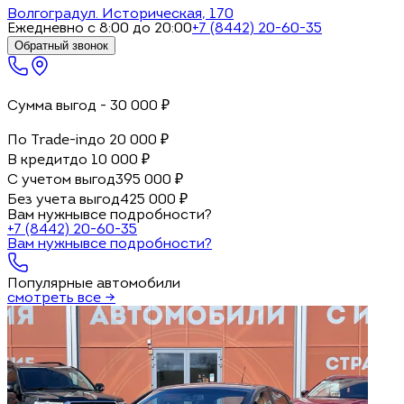
Волгоград
ул. Историческая, 170
Ежедневно с 8:00 до 20:00
+7 (8442) 20-60-35
Обратный звонок
Сумма выгод -
30 000
₽
По Trade-in
до
20 000
₽
В кредит
до
10 000
₽
С учетом выгод
395 000
₽
Без учета выгод
425 000
₽
Вам нужны
все подробности?
+7 (8442) 20-60-35
Вам нужны
все подробности?
Популярные автомобили
смотреть все →