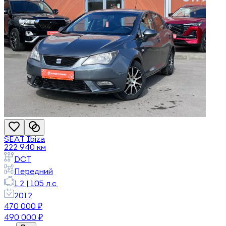
SEAT
Ibiza
222 940
км
DCT
Передний
1.2
|
105
л.с.
2012
470 000
₽
490 000
₽