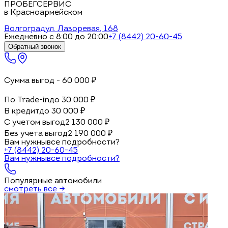
ПРОБЕГСЕРВИС
в Красноармейском
Волгоград
ул. Лазоревая, 168
Ежедневно с 8:00 до 20:00
+7 (8442) 20-60-45
Обратный звонок
Сумма выгод -
60 000
₽
По Trade-in
до
30 000
₽
В кредит
до
30 000
₽
С учетом выгод
2 130 000
₽
Без учета выгод
2 190 000
₽
Вам нужны
все подробности?
+7 (8442) 20-60-45
Вам нужны
все подробности?
Популярные автомобили
смотреть все →