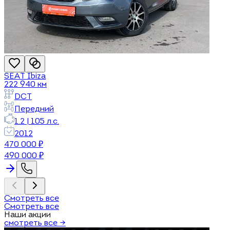
SEAT
Ibiza
222 940
км
DCT
Передний
1.2
|
105
л.с.
2012
470 000
₽
490 000
₽
Смотреть все
Смотреть все
Наши акции
смотреть все →