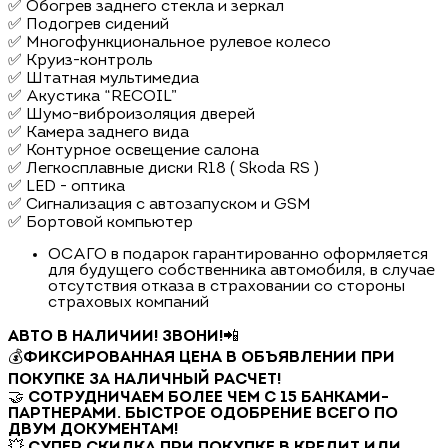
✅ Обогрев заднего стекла и зеркал
✅ Подогрев сидений
✅ Многофункциональное рулевое колесо
✅ Круиз-контроль
✅ Штатная мультимедиа
✅ Акустика “RECOIL”
✅ Шумо-виброизоляция дверей
✅ Камера заднего вида
✅ Контурное освещение салона
✅ Легкосплавные диски R18 ( Skoda RS )
✅ LED - оптика
✅ Сигнализация с автозапуском и GSM
✅ Бортовой компьютер
ОСАГО в подарок гарантированно оформляется
для будущего собственника автомобиля, в случае
отсутствия отказа в страховании со стороны
страховых компаний
АВТО В НАЛИЧИИ! ЗВОНИ!
📲
💰
ФИКСИРОВАННАЯ ЦЕНА В ОБЪЯВЛЕНИИ ПРИ
ПОКУПКЕ ЗА НАЛИЧНЫЙ РАСЧЕТ!
🤝
СОТРУДНИЧАЕМ БОЛЕЕ ЧЕМ С 15 БАНКАМИ-
ПАРТНЕРАМИ. БЫСТРОЕ ОДОБРЕНИЕ ВСЕГО ПО
ДВУМ ДОКУМЕНТАМ!
💥
СУПЕР СКИДКА ПРИ ПОКУПКЕ В КРЕДИТ ИЛИ