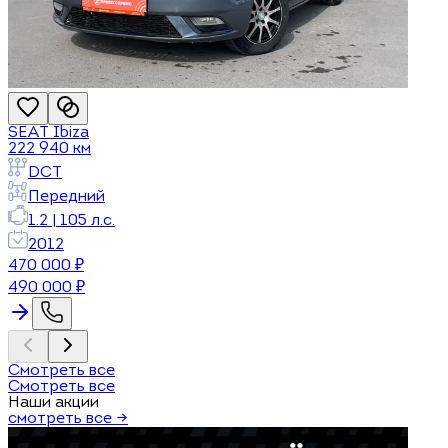
SEAT
Ibiza
222 940
км
DCT
Передний
1.2
|
105
л.с.
2012
470 000
₽
490 000
₽
Смотреть все
Смотреть все
Наши акции
смотреть все →