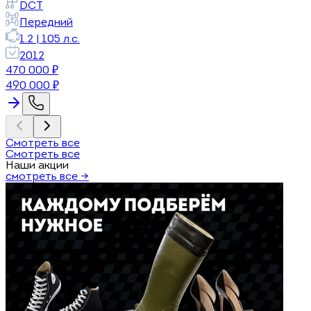
DCT
Передний
1.2
|
105
л.с.
2012
470 000
₽
490 000
₽
Смотреть все
Смотреть все
Наши акции
смотреть все →