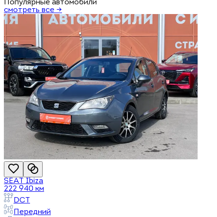
Популярные автомобили
смотреть все →
SEAT
Ibiza
222 940
км
DCT
Передний