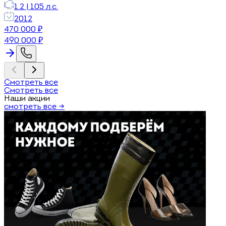
1.2
|
105
л.с.
2012
470 000
₽
490 000
₽
Смотреть все
Смотреть все
Наши акции
смотреть все →