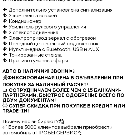
🔶 Дополнительно установлена сигнализация
🔶 2 комплекта ключей
🔶 Кондиционер
🔶 Усилитель рулевого управления
🔶 2 стеклоподъемника
🔶 Электропривод зеркал с обогревом
🔶 Передний центральный подлокотник
🔶 Мультимедиа с Bluetooth, USB и AUX
🔶 Тонированные стекла
🔶 Противотуманные фары
АВТО В НАЛИЧИИ! ЗВОНИ!
📲
💰
ФИКСИРОВАННАЯ ЦЕНА В ОБЪЯВЛЕНИИ ПРИ
ПОКУПКЕ ЗА НАЛИЧНЫЙ РАСЧЕТ!
🤝
СОТРУДНИЧАЕМ БОЛЕЕ ЧЕМ С 15 БАНКАМИ-
ПАРТНЕРАМИ. БЫСТРОЕ ОДОБРЕНИЕ ВСЕГО ПО
ДВУМ ДОКУМЕНТАМ!
💥
СУПЕР СКИДКА ПРИ ПОКУПКЕ В КРЕДИТ ИЛИ
TRADE-IN!
Почему нас выбирают?🤔
✅ Более 3000 клиентов выбрали приобрести
автомобиль в ПРОБЕГСЕРВИС💪