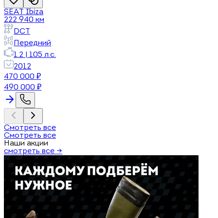
SEAT
Ibiza
222 940
км
DCT
Передний
1.2
|
105
л.с.
2012
470 000
₽
490 000
₽
Смотреть все
Смотреть все
Наши акции
смотреть все →