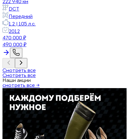
222 940
км
DCT
Передний
1.2
|
105
л.с.
2012
470 000
₽
490 000
₽
Смотреть все
Смотреть все
Наши акции
смотреть все →