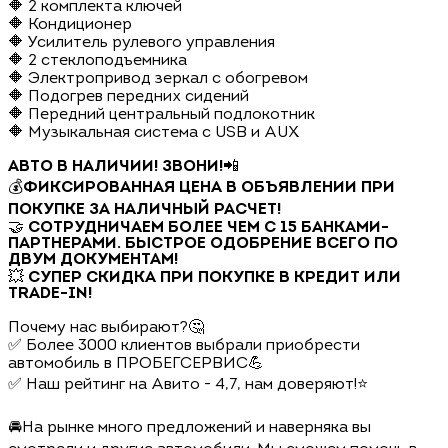
🔶 2 комплекта ключей
🔶 Кондиционер
🔶 Усилитель рулевого управления
🔶 2 стеклоподъемника
🔶 Электропривод зеркал с обогревом
🔶 Подогрев передних сидений
🔶 Передний центральный подлокотник
🔶 Музыкальная система с USB и AUX
АВТО В НАЛИЧИИ! ЗВОНИ!
📲
💰
ФИКСИРОВАННАЯ ЦЕНА В ОБЪЯВЛЕНИИ ПРИ
ПОКУПКЕ ЗА НАЛИЧНЫЙ РАСЧЕТ!
🤝
СОТРУДНИЧАЕМ БОЛЕЕ ЧЕМ С 15 БАНКАМИ-
ПАРТНЕРАМИ. БЫСТРОЕ ОДОБРЕНИЕ ВСЕГО ПО
ДВУМ ДОКУМЕНТАМ!
💥
СУПЕР СКИДКА ПРИ ПОКУПКЕ В КРЕДИТ ИЛИ
TRADE-IN!
Почему нас выбирают?🤔
✅ Более 3000 клиентов выбрали приобрести
автомобиль в ПРОБЕГСЕРВИС💪
✅ Наш рейтинг на Авито - 4,7, нам доверяют!⭐
🚘На рынке много предложений и наверняка вы